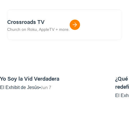
Crossroads TV
Church on Roku, AppleTV + more.
41:50
Yo Soy la Vid Verdadera
¿Qué
redef
Jun 7
El Exhibit de Jesús
tambi
El Exh