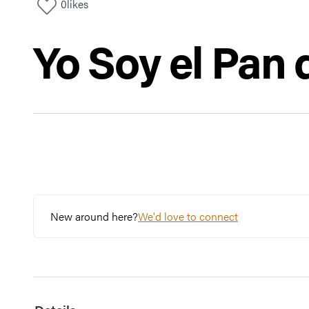
0
likes
Yo Soy el Pan 
New around here?
We'd love to connect