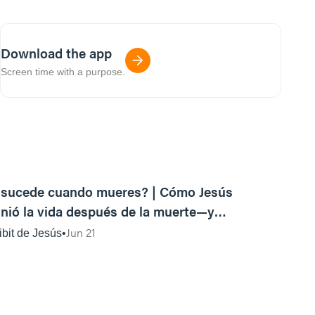
Download the app
Screen time with a purpose.
16:03
 sucede cuando mueres? | Cómo Jesús
inió la vida después de la muerte—y
én Esta vida
Jun 21
ibit de Jesús