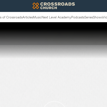
 of Crossroads
Articles
Music
Next Level Academy
Podcasts
Series
Shows
Vi