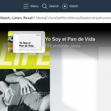
Watch, Listen, Read
All Media
Culture
Self
Work
Money
Relationships
Humans
Yo Soy el Pan de Vida
El Exhibit de Jesús