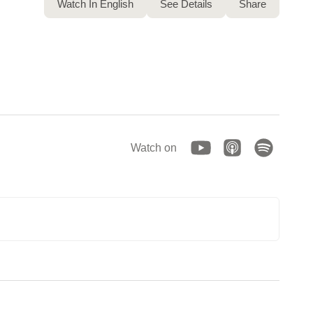
Watch In English
See Details
Share
Watch on