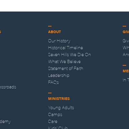
S
ABOUT
GI
Our History
Gi
Historical Timeline
Wh
Seven Hills We Die On
An
What We Believe
Statement of Faith
ME
Leadership
In
FAQs
ossroads
MINISTRIES
Young Adults
Camps
ademy
Care
Kids' Club