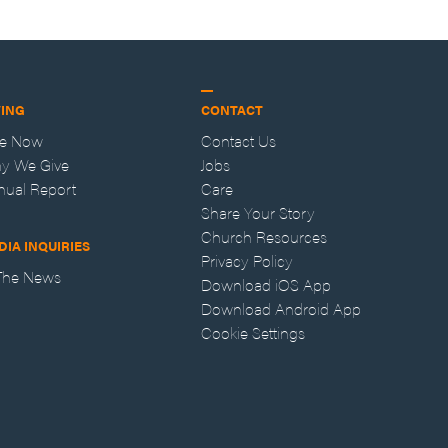
VING
CONTACT
ve Now
Contact Us
y We Give
Jobs
nual Report
Care
Share Your Story
Church Resources
DIA INQUIRIES
Privacy Policy
 The News
Download iOS App
Download Android App
Cookie Settings