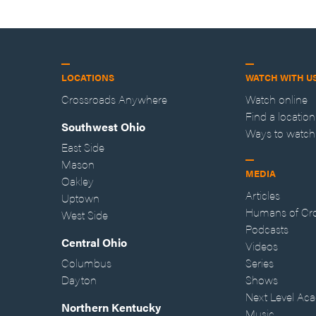
LOCATIONS
WATCH WITH U
Crossroads Anywhere
Watch online
Find a location
Southwest Ohio
Ways to watch
East Side
Mason
MEDIA
Oakley
Articles
Uptown
Humans of Cr
West Side
Podcasts
Central Ohio
Videos
Columbus
Series
Dayton
Shows
Next Level Ac
Northern Kentucky
Music